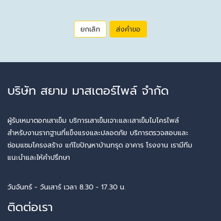
ยกเลิก
ส่งคำขอ
บริษัท สยาม มาสเตอร์ไพล์ จำกัด
ผู้รับเหมาตอกเสาเข็ม บริการเสาเข็มเจาะและเสาเข็มไมโครไพล์
สำหรับงานรากฐานที่แข็งแรงและปลอดภัย บริการตรวจสอบและ
ซ่อมแซมโครงสร้าง แก้ไขปัญหาบ้านทรุด อาคาร โรงงาน เรามีทีม
แนะนำและให้คำปรึกษา
วันจันทร์ - วันเสาร์ เวลา 8.30 - 17.30 น.
ติดต่อเรา