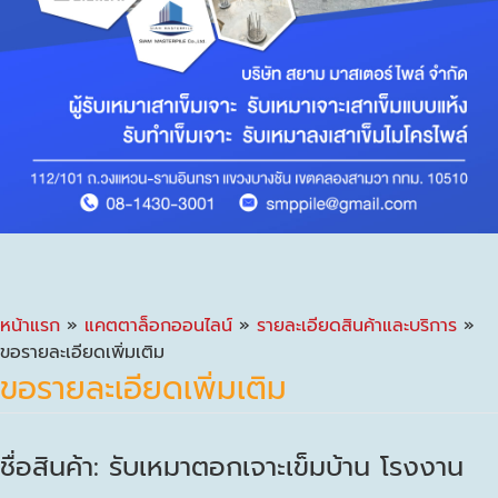
หน้าแรก
»
แคตตาล็อกออนไลน์
»
รายละเอียดสินค้าและบริการ
»
ขอรายละเอียดเพิ่มเติม
ขอรายละเอียดเพิ่มเติม
ชื่อสินค้า: รับเหมาตอกเจาะเข็มบ้าน โรงงาน