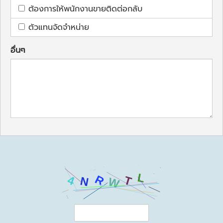
ต้องการให้พนักงานขายติดต่อกลับ
ตัวแทนจัดจำหน่าย
อื่นๆ