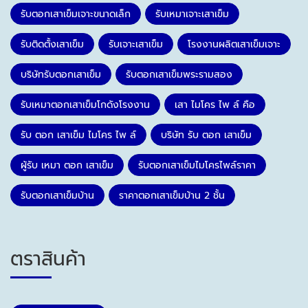
รับตอกเสาเข็มเจาะขนาดเล็ก
รับเหมาเจาะเสาเข็ม
รับติดตั้งเสาเข็ม
รับเจาะเสาเข็ม
โรงงานผลิตเสาเข็มเจาะ
บริษัทรับตอกเสาเข็ม
รับตอกเสาเข็มพระรามสอง
รับเหมาตอกเสาเข็มโกดังโรงงาน
เสา ไมโคร ไพ ล์ คือ
รับ ตอก เสาเข็ม ไมโคร ไพ ล์
บริษัท รับ ตอก เสาเข็ม
ผู้รับ เหมา ตอก เสาเข็ม
รับตอกเสาเข็มไมโครไพล์ราคา
รับตอกเสาเข็มบ้าน
ราคาตอกเสาเข็มบ้าน 2 ชั้น
ตราสินค้า